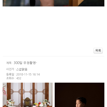
300일 우정촬영-
제목 :
사진가 :
등록일 : 2018-11-15 16:14
조회수 : 432
맑음사진관 전통 돌상!