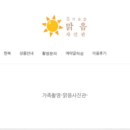
한복
상품안내
촬영문의
예약글작성
이용후기
가족촬영-맑음사진관-