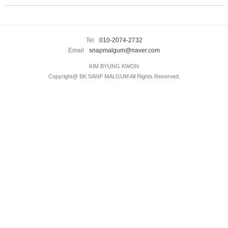
이용후기
enFree
BLOG
INSTAGRAM
Tel
010-2074-2732
Email
snapmalgum@naver.com
KAKAO
KIM BYUNG KWON
Copyright@ BK SANP MALGUM All Rights Reserved.