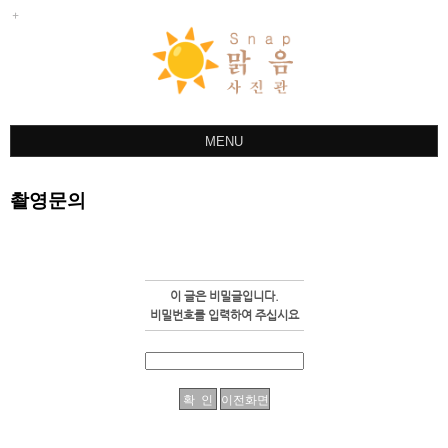
MENU
ABOUT
촬영문의
스냅
사진관
야외촬영
이 글은 비밀글입니다.
한복
비밀번호를 입력하여 주십시요
상품안내
촬영문의
예약글작성