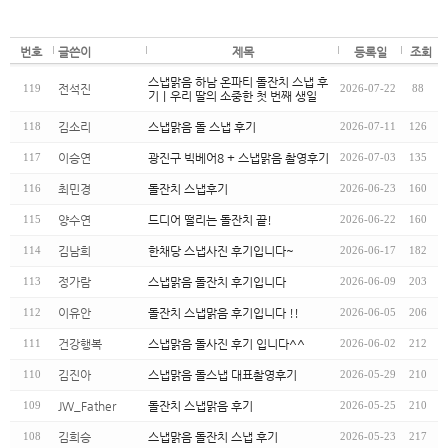
번호
글쓴이
제목
등록일
조회
스냅맑음 하남 온파티 돌잔치 스냅 후
전석진
119
2026-07-22
88
기｜우리 딸의 소중한 첫 번째 생일
김소리
스냅맑음 돌 스냅 후기
118
2026-07-11
126
이승연
광진구 빅베어8 + 스냅맑음 촬영후기
117
2026-07-03
135
최민경
돌잔치 스냅후기
116
2026-06-23
160
양수연
드디어 떨리는 돌잔치 끝!
115
2026-06-22
160
김남희
한채당 스냅사진 후기입니다~
114
2026-06-17
182
정가람
스냅맑음 돌잔치 후기입니다
113
2026-06-09
203
이유안
돌잔치 스냅맑음 후기입니다 !!
112
2026-06-05
206
건강행복
스냅맑음 돌사진 후기 입니다^^
111
2026-06-02
212
김진아
스냅맑음 돌스냅 대표촬영후기
110
2026-05-29
210
JW_Father
돌잔치 스냅맑음 후기
109
2026-05-25
210
김희승
스냅맑음 돌잔치 스냅 후기
108
2026-05-23
217