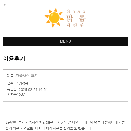
MENU
ABOUT
이용후기
스냅
사진관
가족사진 후기
제목:
야외촬영
글쓴이:
권정욱
등록일: 2026-02-21 16:54
한복
조회수: 637
상품안내
촬영문의
2년전에 본가 가족사진 촬영했는데, 사진도 잘 나오고, 대표님 덕분에 촬영내내 기분
예약글작성
좋게 찍은 기억으로, 이번에 처가 식구들 촬영을 또 했습니다.