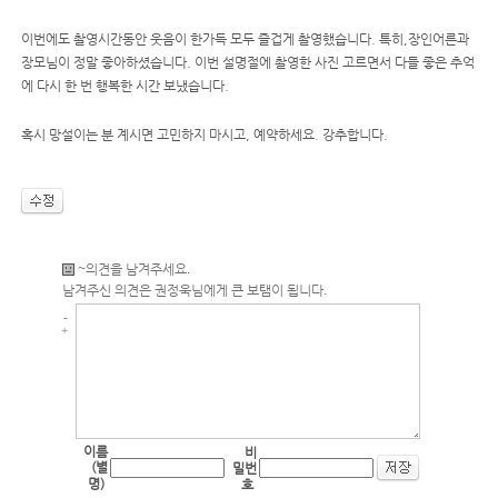
이용후기
이번에도 촬영시간동안 웃음이 한가득 모두 즐겁게 촬영했습니다. 특히,장인어른과
BLOG
장모님이 정말 좋아하셨습니다. 이번 설명절에 촬영한 사진 고르면서 다들 좋은 추억
INSTAGRAM
에 다시 한 번 행복한 시간 보냈습니다.
KAKAO
혹시 망설이는 분 계시면 고민하지 마시고, 예약하세요. 강추합니다.
~의견을 남겨주세요.
남겨주신 의견은
권정욱
님에게 큰 보탬이 됩니다.
-
+
이름
비
(별
밀번
명)
호