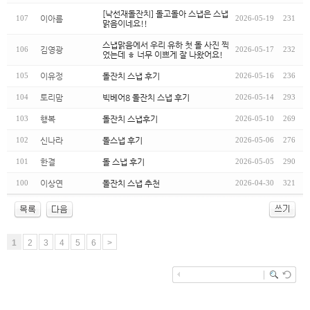
[낙선재돌잔치] 돌고돌아 스냅은 스냅
이아름
107
2026-05-19
231
맑음이네요!!
스냅맑음에서 우리 유하 첫 돌 사진 찍
김영광
106
2026-05-17
232
었는데 ㅎ 너무 이쁘게 잘 나왔어요!
이유정
돌잔치 스냅 후기
105
2026-05-16
236
토리맘
빅베어8 돌잔치 스냅 후기
104
2026-05-14
293
행복
돌잔치 스냅후기
103
2026-05-10
269
신나라
돌스냅 후기
102
2026-05-06
276
한결
돌 스냅 후기
101
2026-05-05
290
이상연
돌잔치 스냅 추천
100
2026-04-30
321
1
2
3
4
5
6
>
enFree