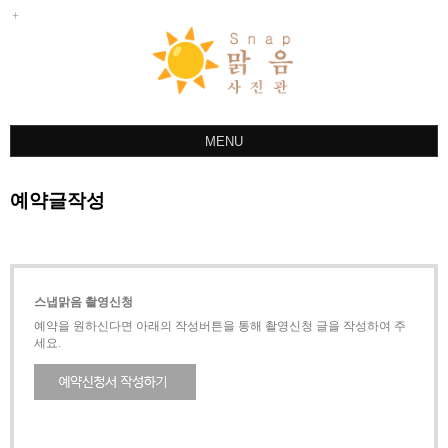
MENU
ABOUT
예약글작성
스냅
사진관
야외촬영
스냅맑음 촬영신청
한복
예약을 원하신다면 아래의 작성버튼을 통해 촬영신청 글을 작성하여 주
세요.
상품안내
촬영문의
예약글작성